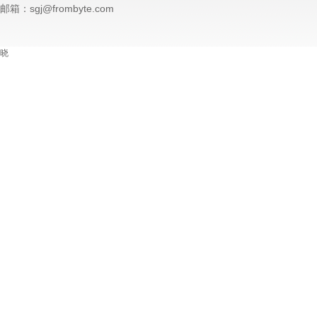
邮箱：sgj@frombyte.com
晓