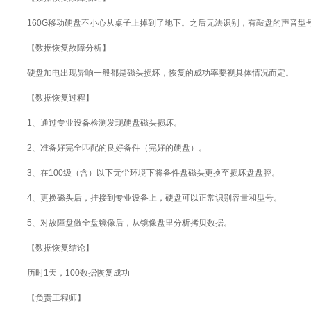
160G移动硬盘不小心从桌子上掉到了地下。之后无法识别，有敲盘的声音型号: S
【数据恢复故障分析】
硬盘加电出现异响一般都是磁头损坏，恢复的成功率要视具体情况而定。
【数据恢复过程】
1、通过专业设备检测发现硬盘磁头损坏。
2、准备好完全匹配的良好备件（完好的硬盘）。
3、在100级（含）以下无尘环境下将备件盘磁头更换至损坏盘盘腔。
4、更换磁头后，挂接到专业设备上，硬盘可以正常识别容量和型号。
5、对故障盘做全盘镜像后，从镜像盘里分析拷贝数据。
【数据恢复结论】
历时1天，100数据恢复成功
【负责工程师】