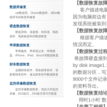
【数据恢复故
数据库修复
客户描述电
sql数据库、Oracle数据库、dBse数
因为电脑前边有
据库等的恢复和修复
发现系统被装到
硬盘数据恢复
【数据恢复故
硬盘异响、读盘慢、有坏道、电机
损坏、电路板损坏的数据恢复
根据客户描
情况而定。
苹果数据恢复
【数据恢复过
苹果服务、苹果笔记本、苹果硬
盘、iPhone、iPad、Itouch等数据恢复
将故障硬盘接
财务数据恢复
by disk image1.
金蝶财务软件、用友财务软件、管
的数据分区，写
家婆财务软件、速达财务软件数据恢复
9000
个文件记
监控录像数据恢复
的资料导出。
监控录像数据恢复，包括大华监控
【数据恢复结
录像，601格式，264格式等均可恢复
用时
1
小时
数
【负责工程师