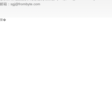
邮箱：sgj@frombyte.com
箂�