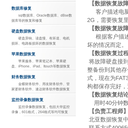
【数据恢复故
数据库修复
客户描述电
sql数据库、Oracle数据库、dBse数
2G
，需要恢复
据库等的恢复和修复
【数据恢复故
硬盘数据恢复
根据客户描
硬盘异响、读盘慢、有坏道、电机
损坏、电路板损坏的数据恢复
坏的情况而定。
【数据恢复过
苹果数据恢复
将故障硬盘接
苹果服务、苹果笔记本、苹果硬
盘、iPhone、iPad、Itouch等数据恢复
整备份到其他存
财务数据恢复
式，现在为
FAT
金蝶财务软件、用友财务软件、管
构都保存完好，
家婆财务软件、速达财务软件数据恢复
【数据恢复结
监控录像数据恢复
用时
40
分钟
监控录像数据恢复，包括大华监控
【负责工程师
录像，601格式，264格式等均可恢复
北亚数据恢复
联系方式
40065